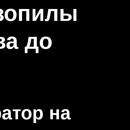
нзопилы
ва до
атор на