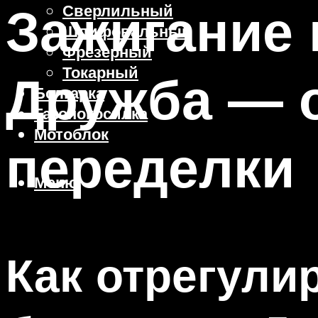
Зажигание
Сверлильный
Шлифовальный
Фрезерный
Токарный
Дружба — о
Болгарка
Газонокосилка
Мотоблок
переделки
Меню
Как отрегули