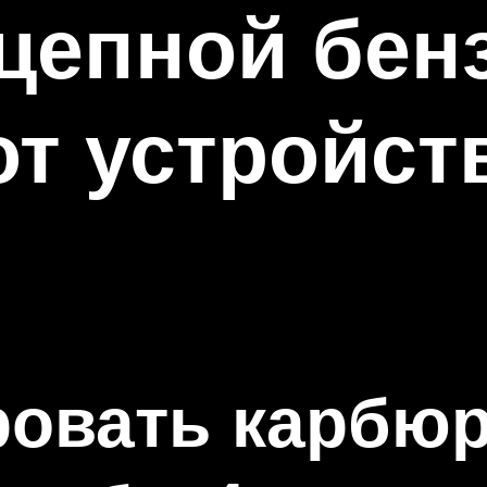
 цепной бе
т устройст
ровать карбюр