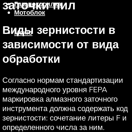
заточки пил
Газонокосилка
Мотоблок
Виды зернистости в
Меню
зависимости от вида
обработки
Согласно нормам стандартизации
международного уровня FEPA
маркировка алмазного заточного
инструмента должна содержать код
зернистости: сочетание литеры F и
определенного числа за ним.