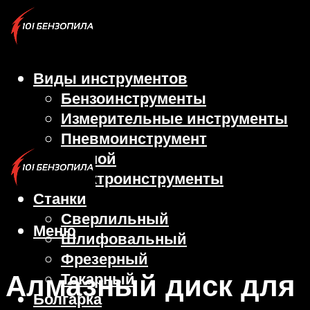
Виды инструментов
Бензоинструменты
Измерительные инструменты
Пневмоинструмент
Ручной
Электроинструменты
Станки
Сверлильный
Меню
Шлифовальный
Фрезерный
Алмазный диск для
Токарный
Болгарка