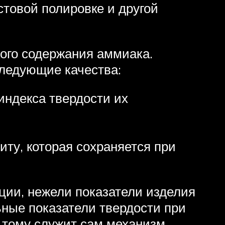
стовой полировке и другой
кого содержания аммиака.
следующие качества:
индекса твердости их
ту, которая сохраняется при
ции, нежели показатели изделия
ьные показатели твердости при
й тому служит сам механизм