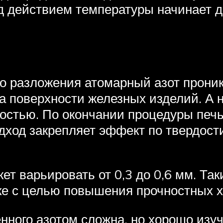
д действием температуры начинает 
ого разложения атомарный азот прони
а поверхности железных изделий. А 
остью. По окончании процедуры печ
дход закрепляет эффект по твердости
ет варьировать от 0,3 до 0,6 мм. Та
е с целью повышения прочностных х
ного азотом сложна, но хорошо изуч