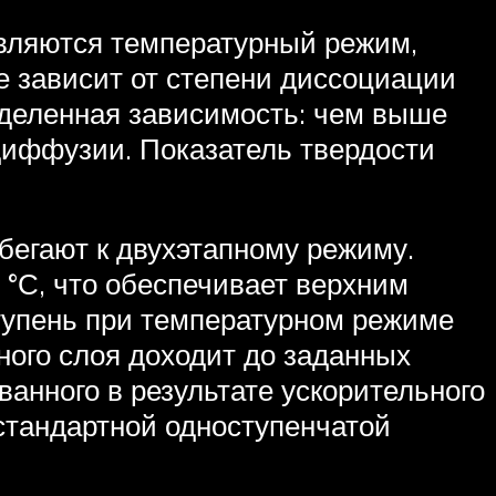
вляются температурный режим,
е зависит от степени диссоциации
еделенная зависимость: чем выше
 диффузии. Показатель твердости
ибегают к двухэтапному режиму.
 °С, что обеспечивает верхним
тупень при температурном режиме
нного слоя доходит до заданных
ованного в результате ускорительного
 стандартной одноступенчатой