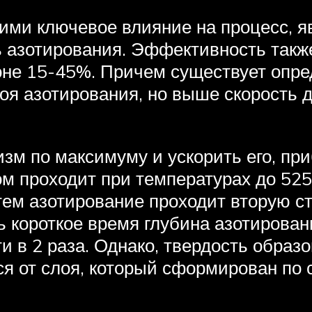
и ключевое влияние на процесс, я
ь азотирования. Эффективность такж
оне 15-45%. Причем существует опр
лоя азотирования, но выше скорость
зм по максимуму и ускорить его, пр
м проходит при температурах до 525
тем азотирование проходит вторую с
нь короткое время глубина азотирова
и в 2 раза. Однако, твердость образ
ся от слоя, который сформирован по