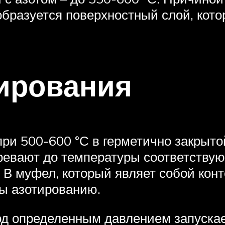
образуется поверхностный слой, кото
ирования
ри 500-600 °С в герметично закрытой
огревают до температуры соответств
В муфел, который являет собой кон
ы азотированию.
од определенным давлением запускае