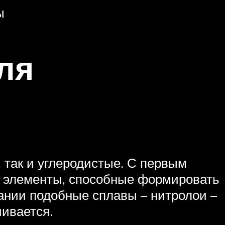
ы
ля
 так и углеродистые. С первым
е элементы, способные формировать
ании подобные сплавы – нитролои –
чивается.