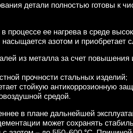
вания детали полностью готовы к чи
 в процессе ее нагрева в среде высо
и насыщается азотом и приобретает 
алей из металла за счет повышения 
стной прочности стальных изделий;
ает стойкую антикоррозионную защи
ровоздушной средой.
еннее в плане дальнейшей эксплуата
 цементации может сохранять стабил
й с азотом – до 550-600 °С. Причино