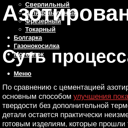
Азотирован
Сверлильный
Шлифовальный
Фрезерный
Токарный
Болгарка
Газонокосилка
Суть процесс
Мотоблок
Меню
По сравнению с цементацией азотир
основным способом
улучшения пока
твердости без дополнительной терм
детали остается практически неизм
готовым изделиям, которые прошли