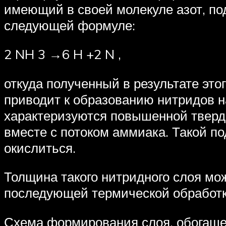
имеющий в своей молекуле азот, по
следующей формуле:
2 NH 3 →6 H +2 N ,
откуда полученный в результате эт
приводит к образованию нитридов н
характеризуются повышенной тверд
вместе с потоком аммиака. Такой по
окислиться.
Толщина такого нитридного слоя мож
последующей термической обработк
Схема формирования слоя, обогащен