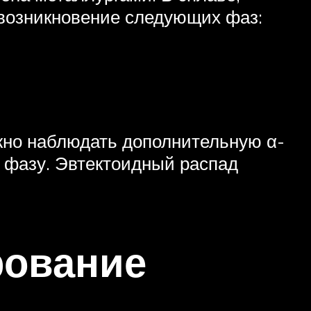
 возникновение следующих фаз:
жно наблюдать дополнительную α-
 фазу. Эвтектоидный распад
рование