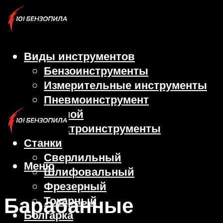
Виды инструментов
Бензоинструменты
Измерительные инструменты
Пневмоинструмент
Ручной
Электроинструменты
Станки
Сверлильный
Меню
Шлифовальный
Фрезерный
Барабанные
Токарный
Болгарка