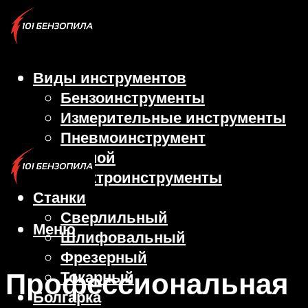
Виды инструментов
Бензоинструменты
Измерительные инструменты
Пневмоинструмент
Ручной
Электроинструменты
Станки
Сверлильный
Меню
Шлифовальный
Фрезерный
Профессиональная
Токарный
Болгарка