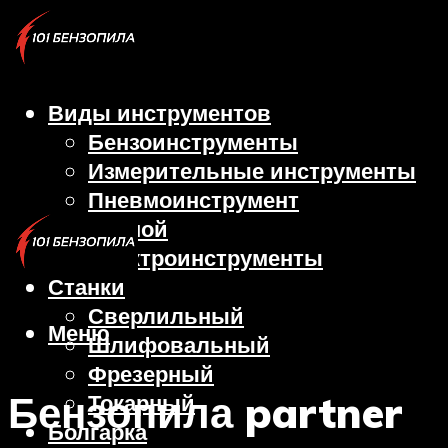
Виды инструментов
Бензоинструменты
Измерительные инструменты
Пневмоинструмент
Ручной
Электроинструменты
Станки
Сверлильный
Меню
Шлифовальный
Фрезерный
Бензопила partner
Токарный
Болгарка