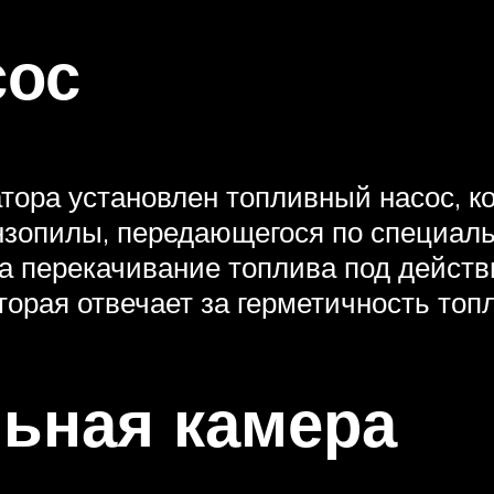
сос
тора установлен топливный насос, к
нзопилы, передающегося по специаль
за перекачивание топлива под дейст
торая отвечает за герметичность топ
ьная камера