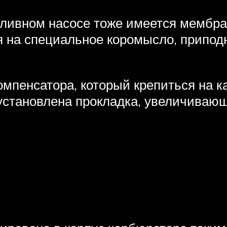
пливном насосе тоже имеется мембран
я на специальное коромысло, припо
омпенсатора, который крепиться на 
 установлена прокладка, увеличиваю