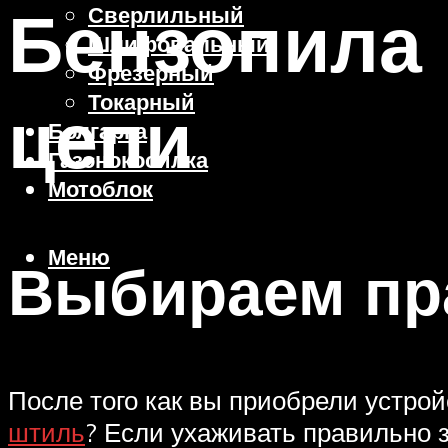
Бензопила 
Сверлильный
Шлифовальный
Фрезерный
Токарный
цепи
Болгарка
Газонокосилка
Мотоблок
Меню
Выбираем пр
После того как вы приобрели устрой
штиль
? Если ухаживать правильно з