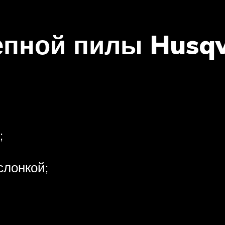
пной пилы Husqv
;
слонкой;