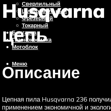
Husqvarna 
Сверлильный
Шлифовальный
Фрезерный
Токарный
цепь
Болгарка
Газонокосилка
Мотоблок
Меню
Описание
Цепная пила Husqvarna 236 получил
применением экономичной и экологи