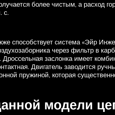
получается более чистым, а расход 
 с.
акже способствует система «Эйр Ин
воздухозаборника через фильтр в кар
. Дроссельная заслонка имеет комби
нтактная. Двигатель заводится ручны
нной пружиной, которая существенно
данной модели ц