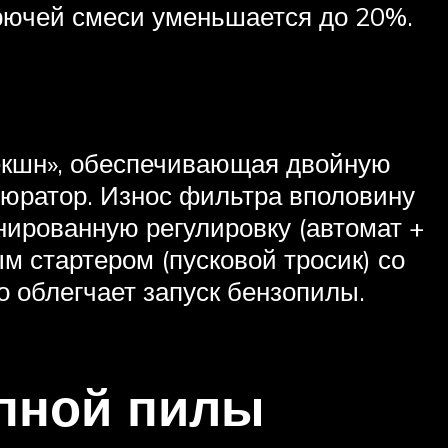
горючей смеси уменьшается до 20%.
жекшн», обеспечивающая двойную
бюратор. Износ фильтра вполовину
нированную регулировку (автомат +
м стартером (пусковой тросик) со
 облегчает запуск бензопилы.
епной пилы