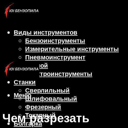
Виды инструментов
Бензоинструменты
Измерительные инструменты
Пневмоинструмент
Ручной
Электроинструменты
Станки
Сверлильный
Меню
Шлифовальный
Фрезерный
Чем разрезать
Токарный
Болгарка