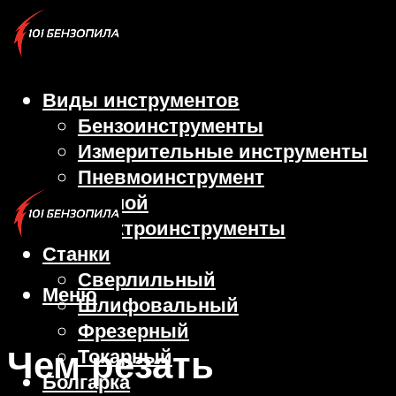
Виды инструментов
Бензоинструменты
Измерительные инструменты
Пневмоинструмент
Ручной
Электроинструменты
Станки
Сверлильный
Меню
Шлифовальный
Фрезерный
Чем резать
Токарный
Болгарка