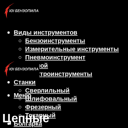
Виды инструментов
Бензоинструменты
Измерительные инструменты
Пневмоинструмент
Ручной
Электроинструменты
Станки
Сверлильный
Меню
Шлифовальный
Фрезерный
Цепные
Токарный
Болгарка