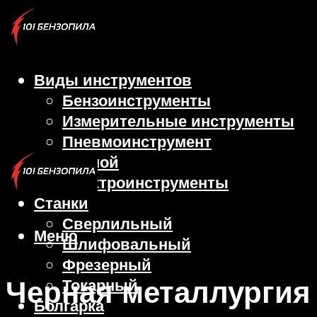
Виды инструментов
Бензоинструменты
Измерительные инструменты
Пневмоинструмент
Ручной
Электроинструменты
Станки
Сверлильный
Меню
Шлифовальный
Фрезерный
Черная металлургия
Токарный
Болгарка