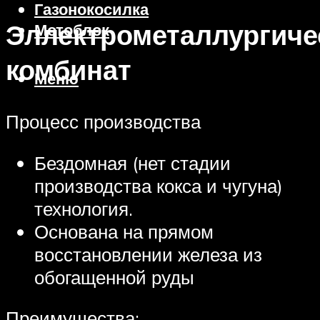
Газонокосилка
Эллектрометаллургиче
Мотоблок
комбинат
Меню
Процесс производства
Бездомная (нет стадии
производства кокса и чугуна)
технология.
Основана на прямом
восстановлении железа из
обогащенной руды
Преимущества: