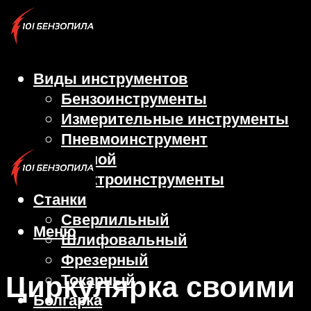
Виды инструментов
Бензоинструменты
Измерительные инструменты
Пневмоинструмент
Ручной
Электроинструменты
Станки
Сверлильный
Меню
Шлифовальный
Фрезерный
Циркулярка своими
Токарный
Болгарка