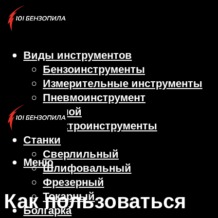
Виды инструментов
Бензоинструменты
Измерительные инструменты
Пневмоинструмент
Ручной
Электроинструменты
Станки
Сверлильный
Меню
Шлифовальный
Фрезерный
Как пользоваться
Токарный
Болгарка