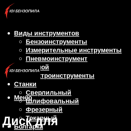
Виды инструментов
Бензоинструменты
Измерительные инструменты
Пневмоинструмент
Ручной
Электроинструменты
Станки
Сверлильный
Меню
Шлифовальный
Фрезерный
Диск для
Токарный
Болгарка