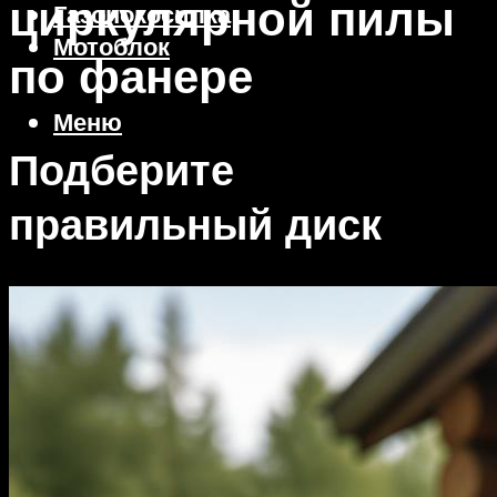
циркулярной пилы
Газонокосилка
Мотоблок
по фанере
Меню
Подберите
правильный диск