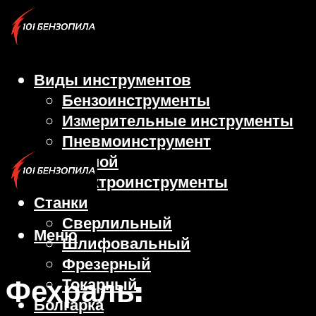
Виды инструментов
Бензоинструменты
Измерительные инструменты
Пневмоинструмент
Ручной
Электроинструменты
Станки
Сверлильный
Меню
Шлифовальный
Фрезерный
Фехраль:
Токарный
Болгарка