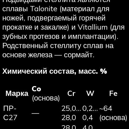
сплавы Talonite (материал для
ножей, подвергаемый горячей
прокатке и закалке) и Vitallium (для
зубных протезов и имплантации).
Родственный стеллиту сплав на
основе железа — сормайт.
Химический состав, масс. %
Co
Марка
Cr
W
Fe
(основа)
ПР-
25,0…
0,2…
~64
—
С27
28,0
0,4
(основа)
28,0…
4,0…