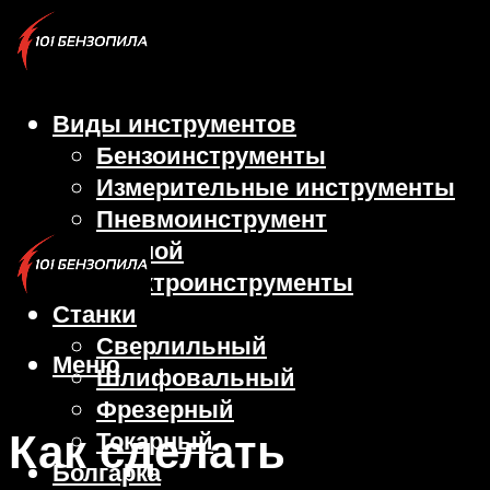
Виды инструментов
Бензоинструменты
Измерительные инструменты
Пневмоинструмент
Ручной
Электроинструменты
Станки
Сверлильный
Меню
Шлифовальный
Фрезерный
Как сделать
Токарный
Болгарка