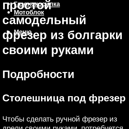
простой
Газонокосилка
Мотоблок
самодельный
фрезер из болгарки
Меню
своими руками
Подробности
Столешница под фрезер
Чтобы сделать ручной фрезер из
дрели своими руками, потребуется