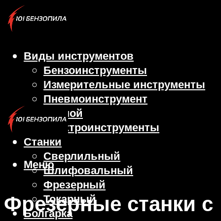
Виды инструментов
Бензоинструменты
Измерительные инструменты
Пневмоинструмент
Ручной
Электроинструменты
Станки
Сверлильный
Меню
Шлифовальный
Фрезерный
Фрезерные станки с
Токарный
Болгарка