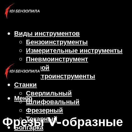
Виды инструментов
Бензоинструменты
Измерительные инструменты
Пневмоинструмент
Ручной
Электроинструменты
Станки
Сверлильный
Меню
Шлифовальный
Фрезерный
Фрезы V-образные
Токарный
Болгарка