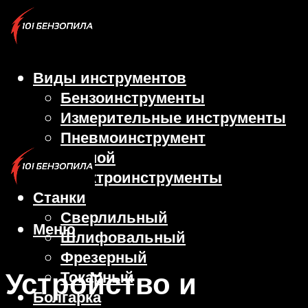
Виды инструментов
Бензоинструменты
Измерительные инструменты
Пневмоинструмент
Ручной
Электроинструменты
Станки
Сверлильный
Меню
Шлифовальный
Фрезерный
Устройство и
Токарный
Болгарка