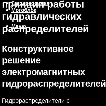
принцип работы
Газонокосилка
Мотоблок
гидравлических
распределителей
Меню
Конструктивное
решение
электромагнитных
гидрораспределителей
Гидрораспределители с