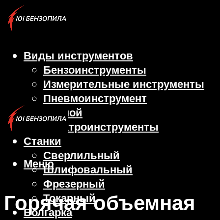
Виды инструментов
Бензоинструменты
Измерительные инструменты
Пневмоинструмент
Ручной
Электроинструменты
Станки
Сверлильный
Меню
Шлифовальный
Фрезерный
Горячая объемная
Токарный
Болгарка