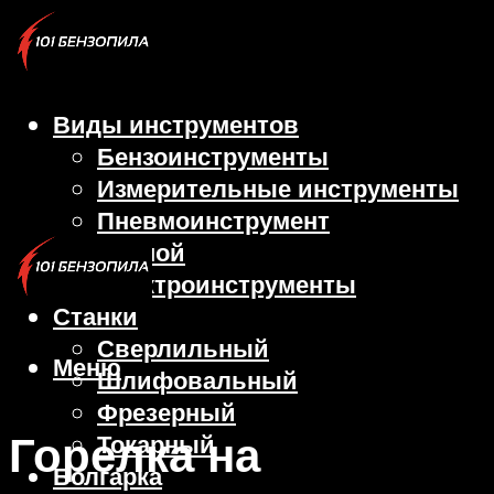
Виды инструментов
Бензоинструменты
Измерительные инструменты
Пневмоинструмент
Ручной
Электроинструменты
Станки
Сверлильный
Меню
Шлифовальный
Фрезерный
Горелка на
Токарный
Болгарка