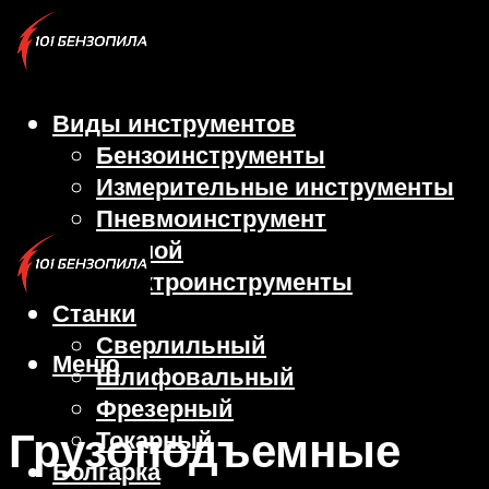
Виды инструментов
Бензоинструменты
Измерительные инструменты
Пневмоинструмент
Ручной
Электроинструменты
Станки
Сверлильный
Меню
Шлифовальный
Фрезерный
Грузоподъемные
Токарный
Болгарка