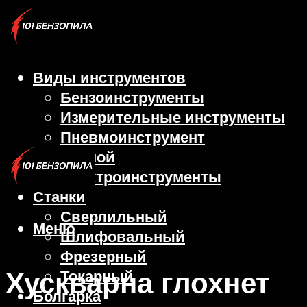
Виды инструментов
Бензоинструменты
Измерительные инструменты
Пневмоинструмент
Ручной
Электроинструменты
Станки
Сверлильный
Меню
Шлифовальный
Фрезерный
Хускварна глохнет
Токарный
Болгарка