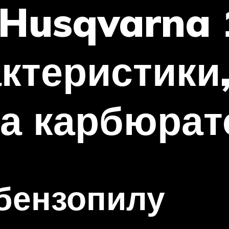
 Husqvarna
актеристики
а карбюрат
бензопилу