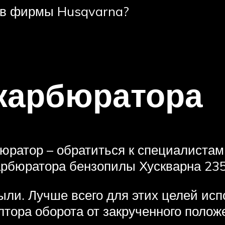
ов фирмы Husqvarna?
 карбюратора
юратор – обратиться к специалистам
карбюратора бензопилы Хускварна 23
ыли. Лучше всего для этих целей исп
тора оборота от закрученного положе