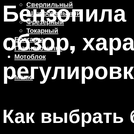
Бензопила
Сверлильный
Шлифовальный
Фрезерный
Токарный
обзор, хар
Болгарка
Газонокосилка
Мотоблок
регулировк
Меню
Как выбрать 