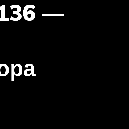
 136 —
,
ора