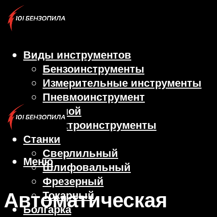
Виды инструментов
Бензоинструменты
Измерительные инструменты
Пневмоинструмент
Ручной
Электроинструменты
Станки
Сверлильный
Меню
Шлифовальный
Фрезерный
Автоматическая
Токарный
Болгарка