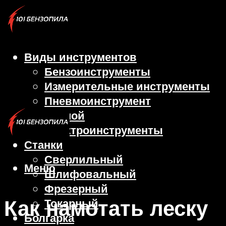
Виды инструментов
Бензоинструменты
Измерительные инструменты
Пневмоинструмент
Ручной
Электроинструменты
Станки
Сверлильный
Меню
Шлифовальный
Фрезерный
Как намотать леску
Токарный
Болгарка