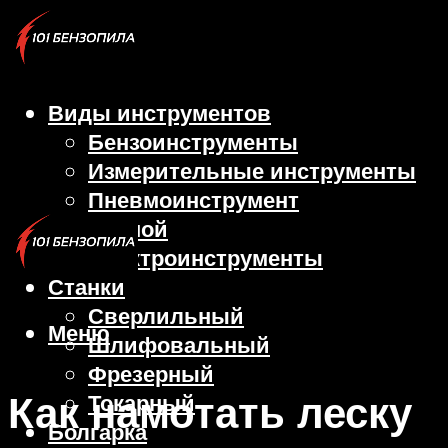
Виды инструментов
Бензоинструменты
Измерительные инструменты
Пневмоинструмент
Ручной
Электроинструменты
Станки
Сверлильный
Меню
Шлифовальный
Фрезерный
Как намотать леску
Токарный
Болгарка