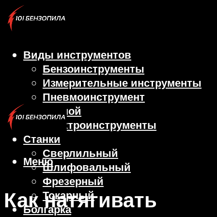
Виды инструментов
Бензоинструменты
Измерительные инструменты
Пневмоинструмент
Ручной
Электроинструменты
Станки
Сверлильный
Меню
Шлифовальный
Фрезерный
Как натягивать
Токарный
Болгарка