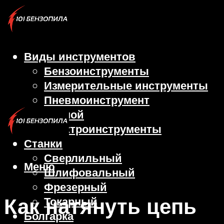
Виды инструментов
Бензоинструменты
Измерительные инструменты
Пневмоинструмент
Ручной
Электроинструменты
Станки
Сверлильный
Меню
Шлифовальный
Фрезерный
Как натянуть цепь
Токарный
Болгарка