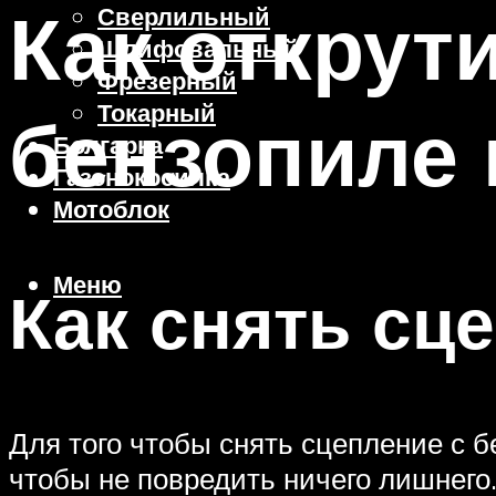
Как открут
Сверлильный
Шлифовальный
Фрезерный
Токарный
бензопиле
Болгарка
Газонокосилка
Мотоблок
Меню
Как снять сц
Для того чтобы снять сцепление с 
чтобы не повредить ничего лишнего