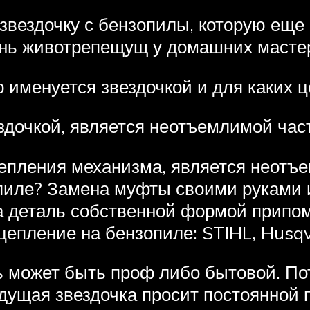
ь звездочку с бензопилы, которую ещ
ень животрепещущ у домашних масте
о именуется звездочкой и для каких 
здочкой, является неотъемлимой час
епления механизма, является неотъ
опиле? Замена муфты своими руками 
а деталь собственной формой припоми
сцепление на бензопиле: STIHL, Husq
 может быть проф либо бытовой. По
едущая звездочка просит постоянной