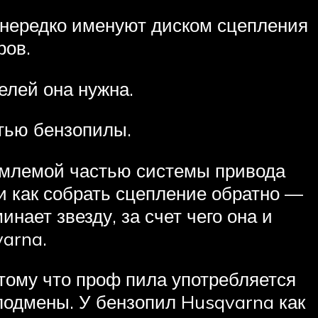
е нередко именуют диском сцепления
ров.
целей она нужна.
тью бензопилы.
емлемой частью системы привода
и как собрать сцепление обратно —
нает звезду, за счет чего она и
varna.
тому что проф пила употребляется
 подмены. У бензопил Husqvarna как