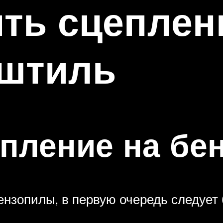
ить сцеплен
 штиль
епление на бе
бензопилы, в первую очередь следуе
.