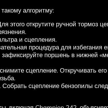
 такому алгоритму:
я этого открутите ручной тормоз цеп
рязнения.
льтра и сцепления.
зательная процедура для избегания е
, зафиксируйте поршень в нижней «ме
нимите сцепление. Откручивать его 
езьба.
Собрать сцепление бензопилы следу
ы, включая Champion 242, объясняетс