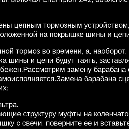
ны цепным тормозным устройством,
положенной на покрышке шины и цепи
ной тормоз во времени, а, наоборот
а шины и цепи будут таять, заставл
збежен.Рассмотрим замену барабана
амоисполняется.Замена барабана сц
их:
ьтра.
ающие структуру муфты на коленчато
шку с свечи, поверните ее и вставьт