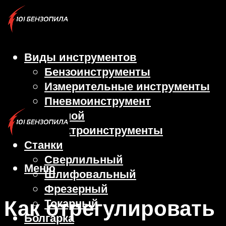
Виды инструментов
Бензоинструменты
Измерительные инструменты
Пневмоинструмент
Ручной
Электроинструменты
Станки
Сверлильный
Меню
Шлифовальный
Фрезерный
Как отрегулировать
Токарный
Болгарка