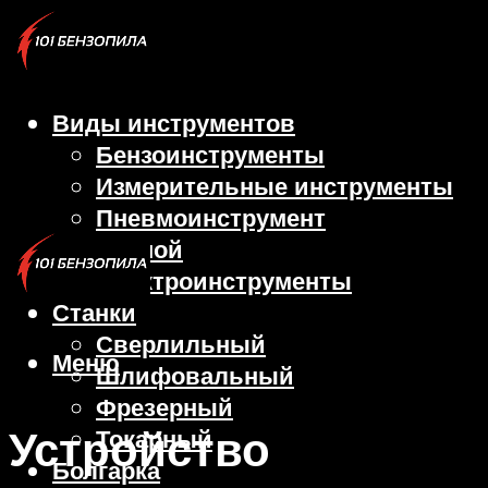
Виды инструментов
Бензоинструменты
Измерительные инструменты
Пневмоинструмент
Ручной
Электроинструменты
Станки
Сверлильный
Меню
Шлифовальный
Фрезерный
Устройство
Токарный
Болгарка