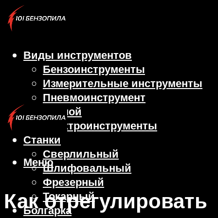
Виды инструментов
Бензоинструменты
Измерительные инструменты
Пневмоинструмент
Ручной
Электроинструменты
Станки
Сверлильный
Меню
Шлифовальный
Фрезерный
Как отрегулировать
Токарный
Болгарка