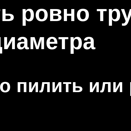
ть ровно тр
диаметра
о пилить или 