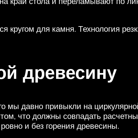
 на край стола и переламывают по л
я кругом для камня. Технология резк
ой древесину
го мы давно привыкли на циркулярно
 том, что должны совпадать расчетные
 ровно и без горения древесины.