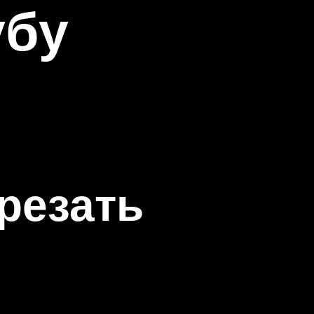
убу
резать