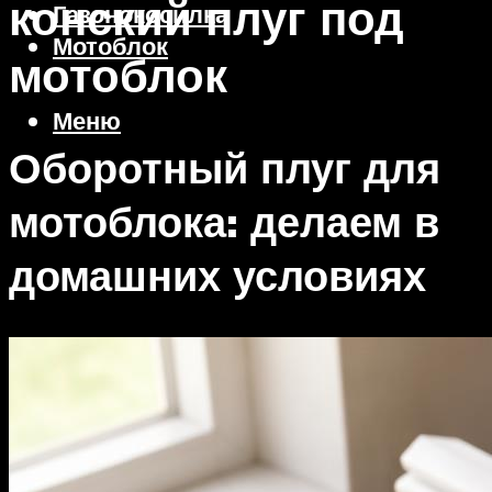
конский плуг под
Газонокосилка
Мотоблок
мотоблок
Меню
Оборотный плуг для
мотоблока: делаем в
домашних условиях