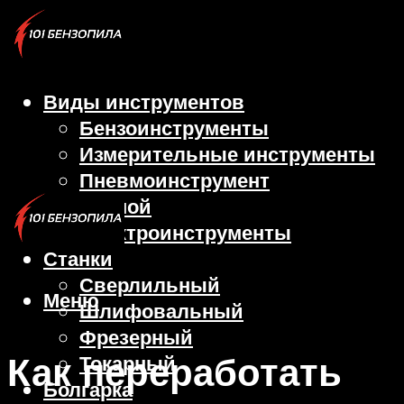
Виды инструментов
Бензоинструменты
Измерительные инструменты
Пневмоинструмент
Ручной
Электроинструменты
Станки
Сверлильный
Меню
Шлифовальный
Фрезерный
Как переработать
Токарный
Болгарка