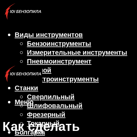
Виды инструментов
Бензоинструменты
Измерительные инструменты
Пневмоинструмент
Ручной
Электроинструменты
Станки
Сверлильный
Меню
Шлифовальный
Фрезерный
Как сделать
Токарный
Болгарка