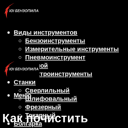
Виды инструментов
Бензоинструменты
Измерительные инструменты
Пневмоинструмент
Ручной
Электроинструменты
Станки
Сверлильный
Меню
Шлифовальный
Фрезерный
Как почистить
Токарный
Болгарка