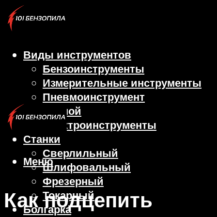
Виды инструментов
Бензоинструменты
Измерительные инструменты
Пневмоинструмент
Ручной
Электроинструменты
Станки
Сверлильный
Меню
Шлифовальный
Фрезерный
Как подцепить
Токарный
Болгарка