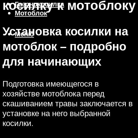
косилку к мотоблоку
Газонокосилка
Мотоблок
Установка косилки на
Меню
мотоблок – подробно
для начинающих
Подготовка имеющегося в
хозяйстве мотоблока перед
скашиванием травы заключается в
установке на него выбранной
косилки.