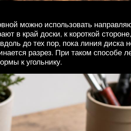
овной можно использовать направляю
рают в край доски, к короткой сторо
вдоль до тех пор, пока линия диска 
нается разрез. При таком способе л
ормы к угольнику.