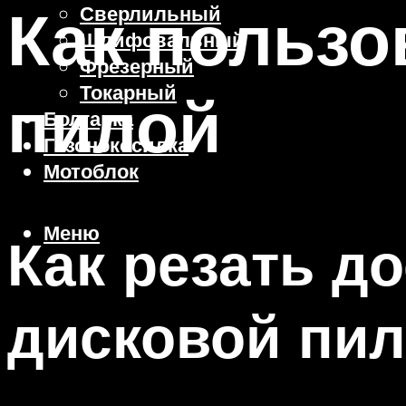
Как пользо
Сверлильный
Шлифовальный
Фрезерный
Токарный
пилой
Болгарка
Газонокосилка
Мотоблок
Меню
Как резать д
дисковой пи