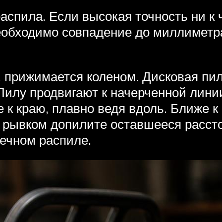
аспила. Если высокая точность ни к
еобходимо совпадение до миллиметра
, прижимается коленом. Дисковая пил
 Пилу продвигают к начерченной лини
 к краю, плавно ведя вдоль. Ближе к
рывком допилите оставшееся расстоя
речном распиле.