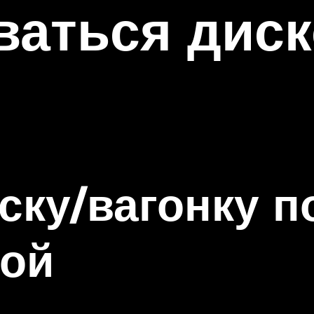
ваться дис
оску/вагонку п
лой