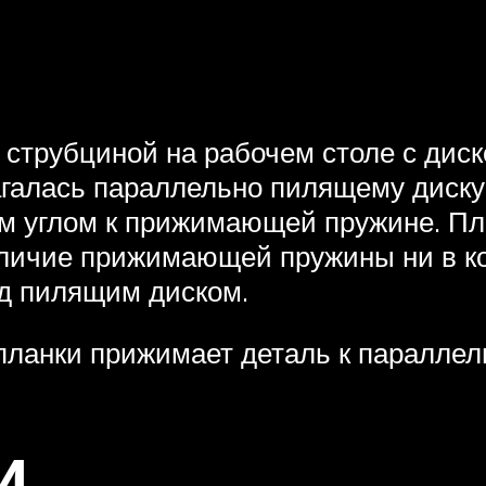
трубциной на рабочем столе с диск
галась параллельно пилящему диску.
м углом к прижимающей пружине. Пл
аличие прижимающей пружины ни в к
ад пилящим диском.
 планки прижимает деталь к параллел
и