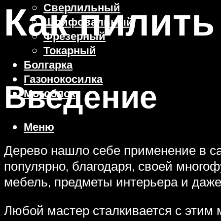
Как пилить
Сверлильный
Шлифовальный
Фрезерный
Токарный
Болгарка
Газонокосилка
Введение
Мотоблок
Меню
Дерево нашло себе применение в с
популярно, благодаря, своей много
мебель, предметы интерьера и даже
Любой мастер сталкивается с этим м