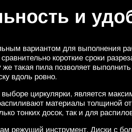
ьность и удо
льным вариантом для выполнения раб
сравнительно короткие сроки разреза
у же такая пила позволяет выполнить
ску вдоль ровно.
выборе циркулярки, является макси
распиливают материалы толщиной от 
ько тонких досок, так и для распило
сам режущий инструмент. Диски с бо