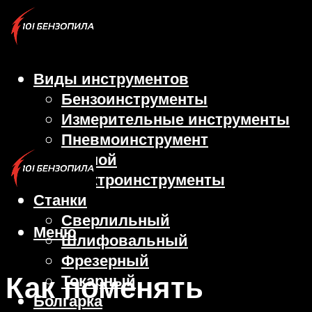
Виды инструментов
Бензоинструменты
Измерительные инструменты
Пневмоинструмент
Ручной
Электроинструменты
Станки
Сверлильный
Меню
Шлифовальный
Фрезерный
Как поменять
Токарный
Болгарка