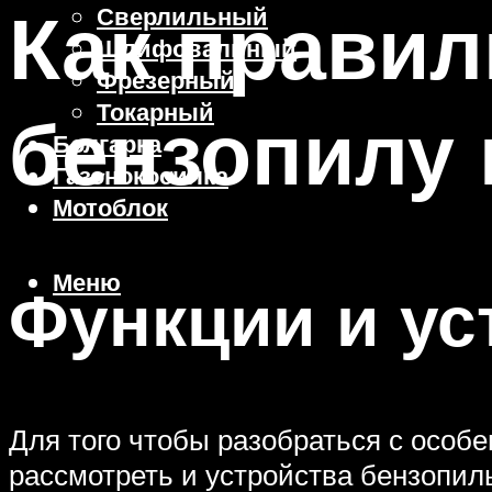
Как правил
Сверлильный
Шлифовальный
Фрезерный
Токарный
бензопилу
Болгарка
Газонокосилка
Мотоблок
Меню
Функции и ус
Для того чтобы разобраться с особ
рассмотреть и устройства бензопи