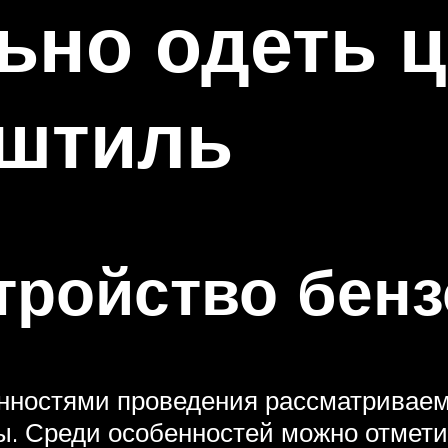
ьно одеть ц
 штиль
тройство бен
енностями проведения рассматривае
лы. Среди особенностей можно отмет