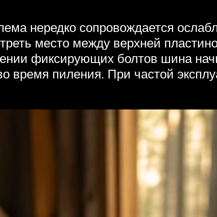
лема нередко сопровождается ослаб
отреть место между верхней пластино
лении фиксирующих болтов шина начи
во время пиления. При частой экспл