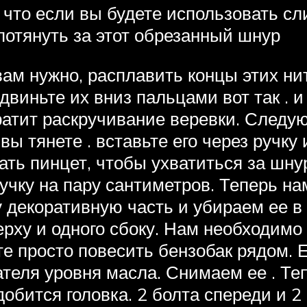
что если вы будете использовать сли
потянуть за этот обрезанный шнур
вам нужно, расплавить концы этих ни
двиньте их вниз пальцами вот так . и
атит раскручивание веревки. Следую
вы тянете . вставьте его через ручку
ать пинцет, чтобы ухватиться за шну
 ручку на пару сантиметров. Теперь на
 декоративную часть и убираем ее в 
рху и одного сбоку. Нам необходимо 
те просто повесить бензобак рядом. 
ателя уровня масла. Снимаем ее . Т
добится головка. 2 болта спереди и 2