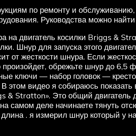
рукциям по ремонту и обслуживанию,
удования. Руководства можно найти 
а на двигатель косилки Briggs & Stra
илки. Шнур для запуска этого двигат
сит от жесткости шнура. Если жестко
 произойдет, обрежьте шнур до 6,5 ф
ные ключи — набор головок — кресто
В этом видео я собираюсь показать 
gs & Stratton». Это общий двигатель
ы на самом деле начинаете тянуть от
длина . я измерил шнур который у нас