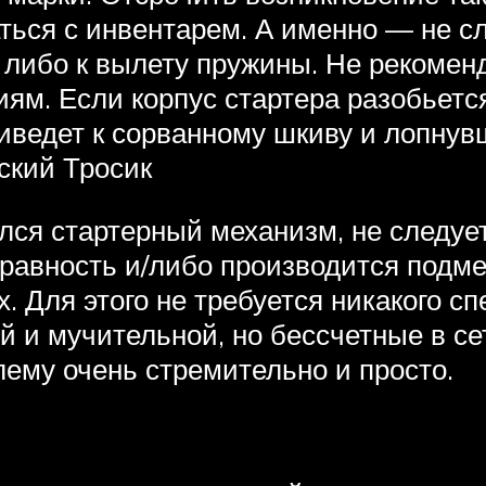
ться с инвентарем. А именно — не с
 либо к вылету пружины. Не рекомен
ям. Если корпус стартера разобьется
риведет к сорванному шкиву и лопну
ский Тросик
ался стартерный механизм, не следуе
справность и/либо производится подм
. Для этого не требуется никакого с
й и мучительной, но бессчетные в с
лему очень стремительно и просто.