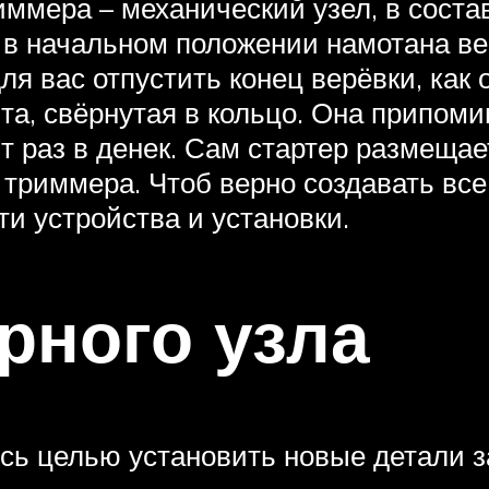
ммера – механический узел, в состав
 в начальном положении намотана вер
я вас отпустить конец верёвки, как 
та, свёрнутая в кольцо. Она припоми
т раз в денек. Сам стартер размеща
 триммера. Чтоб верно создавать вс
ти устройства и установки.
рного узла
ь целью установить новые детали з