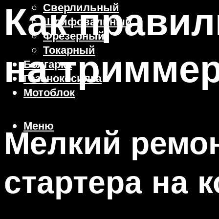
Как правил
Сверлильный
Шлифовальный
Фрезерный
Токарный
на триммер
Болгарка
Газонокосилка
Мотоблок
Меню
Мелкий ремон
стартера на к