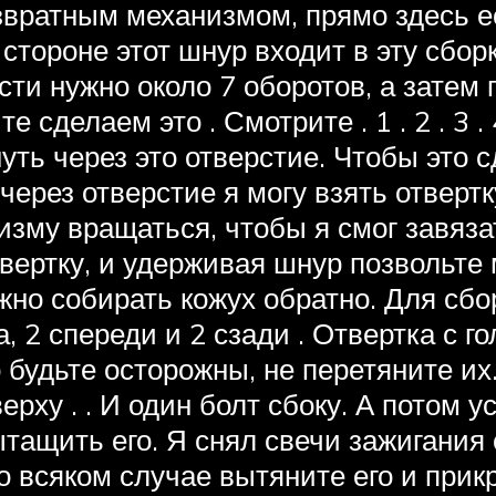
озвратным механизмом, прямо здесь е
 стороне этот шнур входит в эту сбо
сти нужно около 7 оборотов, а затем 
 сделаем это . Смотрите . 1 . 2 . 3 . 4
уть через это отверстие. Чтобы это 
л через отверстие я могу взять отвер
низму вращаться, чтобы я смог завяза
твертку, и удерживая шнур позвольте
ожно собирать кожух обратно. Для сбо
, 2 спереди и 2 сзади . Отвертка с 
будьте осторожны, не перетяните их
ерху . . И один болт сбоку. А потом 
тащить его. Я снял свечи зажигания
 всяком случае вытяните его и прикре