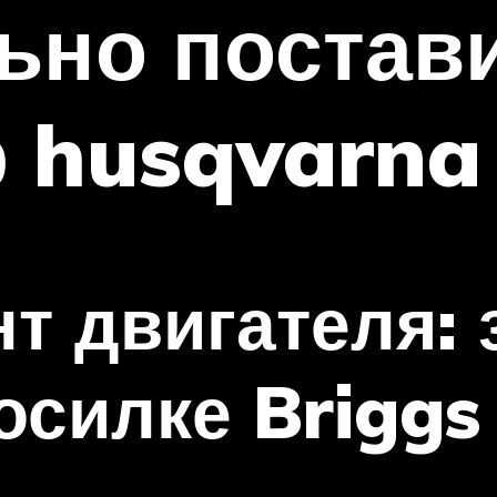
ьно постав
 husqvarna
т двигателя:
осилке Briggs