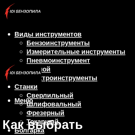
Виды инструментов
Бензоинструменты
Измерительные инструменты
Пневмоинструмент
Ручной
Электроинструменты
Станки
Сверлильный
Меню
Шлифовальный
Фрезерный
Как выбрать
Токарный
Болгарка