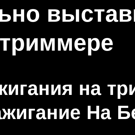
ьно выстав
 триммере
жигания на тр
жигание На Б