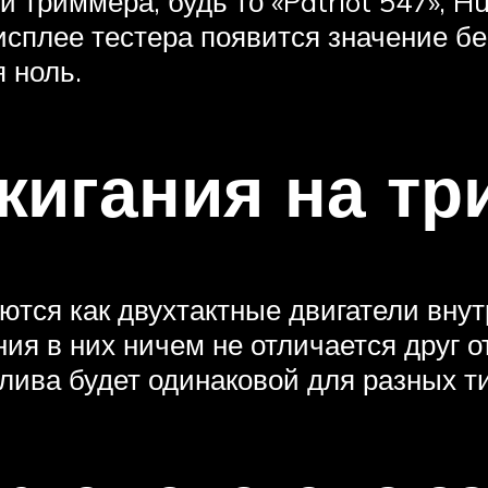
и триммера, будь то «Patriot 547», H
дисплее тестера появится значение б
 ноль.
жигания на т
ся как двухтактные двигатели внутр
ия в них ничем не отличается друг от
лива будет одинаковой для разных т