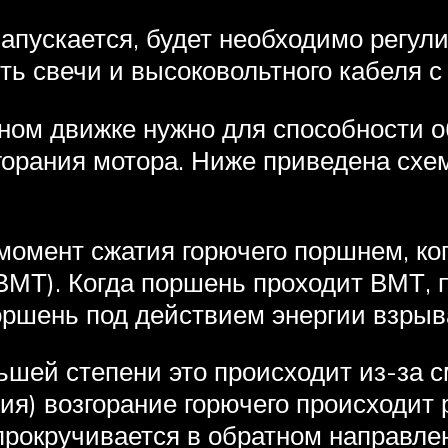
запускается, будет необходимо регул
ь свечи и высоковольтного кабеля с
тном движке нужно для способности 
горания мотора. Ниже приведена схем
 момент сжатия горючего поршнем, к
(ВМТ). Когда поршень проходит ВМТ, 
оршень под действием энергии взрыва
льшей степени это происходит из-за 
ия) возгорание горючего происходит
 прокручивается в обратном направле