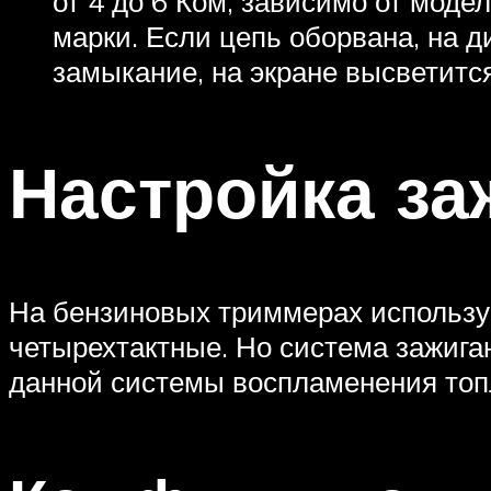
от 4 до 6 Ком, зависимо от модел
марки. Если цепь оборвана, на 
замыкание, на экране высветится
Настройка за
На бензиновых триммерах используют
четырехтактные. Но система зажиган
данной системы воспламенения топ