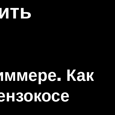
ить
иммере. Как
ензокосе