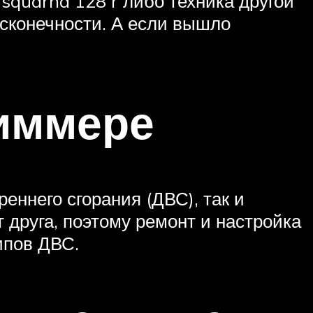
usquarna 128 r либо техника другой
есконечности. А если вышло
риммере
еннего сгорания (ДВС), так и
 друга, поэтому ремонт и настройка
ипов ДВС.