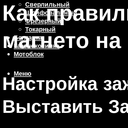
Как правил
Сверлильный
Шлифовальный
Фрезерный
Токарный
магнето на
Болгарка
Газонокосилка
Мотоблок
Меню
Настройка за
Выставить За