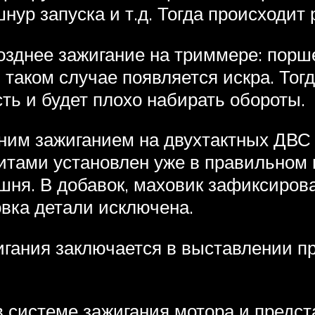
нур запуска и т.д. Тогда происходит 
озднее зажигание на триммере: порше
 таком случае появляется искра. Тог
ть и будет плохо набирать обороты.
дним зажиганием на двухтактных ДВС
нитами установлен уже в правильном 
ня. В добавок, маховик зафиксиров
овка детали исключена.
игания заключается в выставлении пр
 системе зажигания мотора и предст