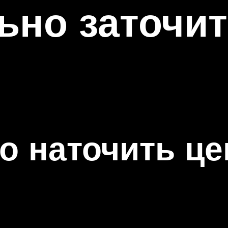
ьно заточит
о наточить це