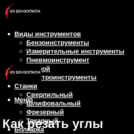
Виды инструментов
Бензоинструменты
Измерительные инструменты
Пневмоинструмент
Ручной
Электроинструменты
Станки
Сверлильный
Меню
Шлифовальный
Фрезерный
Как резать углы
Токарный
Болгарка