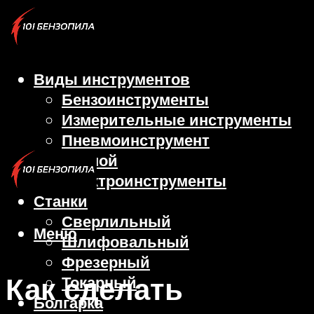
Виды инструментов
Бензоинструменты
Измерительные инструменты
Пневмоинструмент
Ручной
Электроинструменты
Станки
Сверлильный
Меню
Шлифовальный
Фрезерный
Как сделать
Токарный
Болгарка