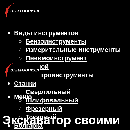
Виды инструментов
Бензоинструменты
Измерительные инструменты
Пневмоинструмент
Ручной
Электроинструменты
Станки
Сверлильный
Меню
Шлифовальный
Фрезерный
Экскаватор своими
Токарный
Болгарка