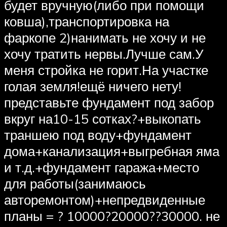
будет вручную(либо при помощи
ковша),транспортировка на
фаркопе 2)нанимать не хочу и не
хочу тратить нервы.Лучше сам.У
меня стройка не горит.На участке
голая земля!ещё ничего нету!
представьте фундамент под забор
вкруг на10-15 сотках?+выкопать
траншею под воду+фундамент
дома+канализация+выгребная яма
и т.д.+фундамент гаража+место
для работы(занимаюсь
авторемонтом)+непредвиденные
планы = ? 10000?20000??30000. не